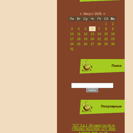
«
Август 2026
»
Пн
Вт
Ср
Чт
Пт
Сб
Вс
1
2
3
4
5
6
7
8
9
10
11
12
13
14
15
16
17
18
19
20
21
22
23
24
25
26
27
28
29
30
31
Поиск
Популярные
"G7" 3 в 1, 50 пакет по 16 гр,
(TRUNG NGUYEN, G7), 800г.