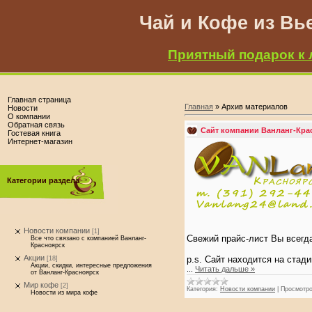
Чай и Кофе из Вь
Приятный подарок к 
Главная страница
Главная
»
Архив материалов
Новости
О компании
Обратная связь
Сайт компании Ванланг-Крас
Гостевая книга
Интернет-магазин
Категории раздела
Новости компании
[1]
Свежий прайс-лист Вы всегд
Все что связано с компанией Ванланг-
Красноярск
Акции
p.s. Сайт находится на стад
[18]
Акции, скидки, интересные предложения
...
Читать дальше »
от Ванланг-Красноярск
Мир кофе
[2]
Категория:
Новости компании
|
Просмотро
Новости из мира кофе