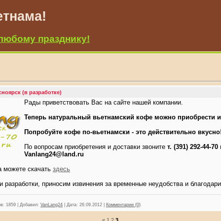
етнама!
любому празднику!
ноярск (в разработке)
Р
ады приветствовать Вас на сайте нашей компании.
Теперь натуральный вьетнамский кофе можно приобрести и
Попробуйте кофе по-вьетнамски - это действительно вкусно
По вопросам приобретения и доставки звоните
т. (391) 292-44-70
Vanlang24@land.ru
а можете скачать
здесь
ии разработки, приносим извинения за временные неудобства и благодар
в:
1859
|
Добавил:
VanLang24
|
Дата:
26.09.2012
|
Комментарии (0)
«
1
2
3