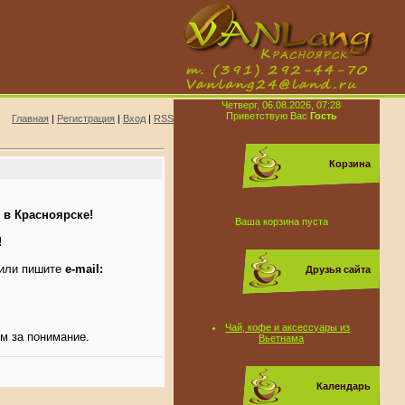
Четверг, 06.08.2026, 07:28
Приветствую Вас
Гость
Главная
|
Регистрация
|
Вход
|
RSS
Корзина
 в Красноярске!
Ваша корзина пуста
!
или пишите
e-mail:
Друзья сайта
Чай, кофе и аксессуары из
им за понимание.
Вьетнама
Календарь