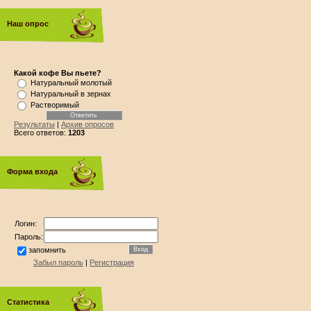
Наш опрос
Какой кофе Вы пьете?
Натуральный молотый
Натуральный в зернах
Растворимый
Результаты
|
Архив опросов
Всего ответов:
1203
Форма входа
Логин:
Пароль:
запомнить
Забыл пароль
|
Регистрация
Статистика