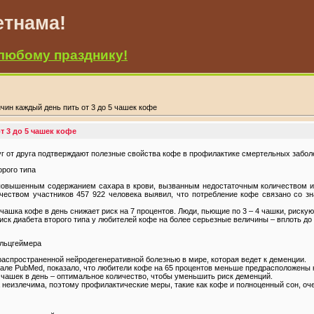
етнама!
любому празднику!
чин каждый день пить от 3 до 5 чашек кофе
т 3 до 5 чашек кофе
г от друга подтверждают полезные свойства кофе в профилактике смертельных забол
орого типа
 повышенным содержанием сахара в крови, вызванным недостаточным количеством и
чеством участников 457 922 человека выявил, что потребление кофе связано со з
чашка кофе в день снижает риск на 7 процентов. Люди, пьющие по 3 – 4 чашки, рискую
иск диабета второго типа у любителей кофе на более серьезные величины – вплоть до
Альцгеймера
аспространенной нейродегенеративной болезнью в мире, которая ведет к деменции.
але PubMed, показало, что любители кофе на 65 процентов меньше предрасположены к
5 чашек в день – оптимальное количество, чтобы уменьшить риск деменций.
неизлечима, поэтому профилактические меры, такие как кофе и полноценный сон, оч