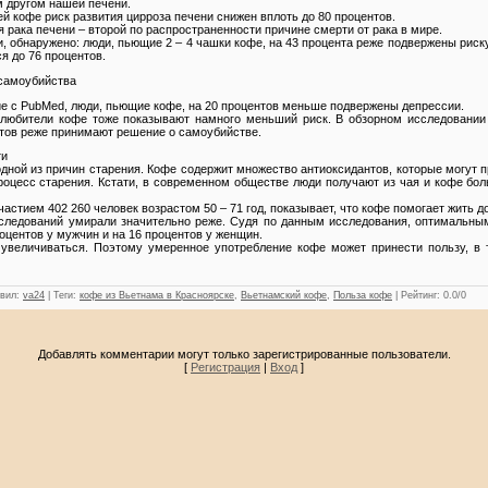
м другом нашей печени.
й кофе риск развития цирроза печени снижен вплоть до 80 процентов.
я рака печени – второй по распространенности причине смерти от рака в мире.
 обнаружено: люди, пьющие 2 – 4 чашки кофе, на 43 процента реже подвержены риску 
ся до 76 процентов.
 самоубийства
ие с PubMed, люди, пьющие кофе, на 20 процентов меньше подвержены депрессии.
, любители кофе тоже показывают намного меньший риск. В обзорном исследовании
нтов реже принимают решение о самоубийстве.
ти
одной из причин старения. Кофе содержит множество антиоксидантов, которые могут
роцесс старения. Кстати, в современном обществе люди получают из чая и кофе бол
астием 402 260 человек возрастом 50 – 71 год, показывает, что кофе помогает жить д
следований умирали значительно реже. Судя по данным исследования, оптимальным
роцентов у мужчин и на 16 процентов у женщин.
 увеличиваться. Поэтому умеренное употребление кофе может принести пользу, в 
вил
:
va24
|
Теги
:
кофе из Вьетнама в Красноярске
,
Вьетнамский кофе
,
Польза кофе
|
Рейтинг
:
0.0
/
0
Добавлять комментарии могут только зарегистрированные пользователи.
[
Регистрация
|
Вход
]