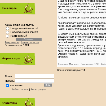
Судя по всему, кофе является хороши
Исследования показали, что у любителе
Кроме того, кофе снижает риск развити
Наш опрос
В исследовании, проведенном в Японии,
или больше чашек в день, риск снижал
4. Может уменьшить риск депрессии и
Как показывает очередное исследован
Какой кофе Вы пьете?
Когда дело доходит до самоубийства
Натуральный молотый
чашки в день или больше, на 55 проце
Натуральный в зернах
5. Может уменьшить риск ранней смер
Растворимый
Вред клеткам от окисления считается 
внутри клеток, тем самым замедляя п
Результаты
|
Архив опросов
овощей вместе взятых!
Всего ответов:
1203
Данное исследование, проведенное с уч
Любители кофе в 12-летний период ис
день: это снижает риск смерти на 12 п
Однако после 6 чашек риск начинает
вредным.
Форма входа
Категория
:
Мир кофе
|
Просмотров
: 1215 |
Доба
Всего комментариев
:
0
Логин:
Пароль:
запомнить
Забыл пароль
|
Регистрация
Статистика