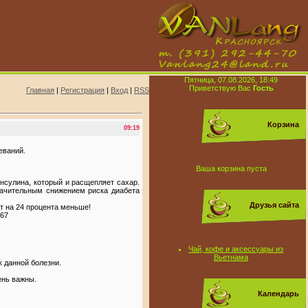
Пятница, 07.08.2026, 18:49
Приветствую Вас
Гость
Главная
|
Регистрация
|
Вход
|
RSS
Корзина
09:19
еваний.
Ваша корзина пуста
нсулина, который и расщепляет сахар.
начительным снижением риска диабета
Друзья сайта
т на 24 процента меньше!
 67
Чай, кофе и аксессуары из
Вьетнама
 данной болезни.
ень важны.
Календарь