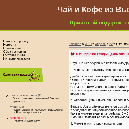
Чай и Кофе из Вь
Приятный подарок к 
Главная страница
Главная
»
2019
»
Апрель
»
22
» Пять при
Новости
О компании
Обратная связь
Пять причин каждый день пить о
Гостевая книга
Интернет-магазин
Научные исследования независимо дру
1. Кофе может снизить риск диабета вт
Категории раздела
Диабет второго типа характеризуется
Обзор 18 исследований с общим коли
второго типа.
Согласно этому исследованию, каждая 
Есть исследования, которые снижают р
процентов.
Новости компании
[1]
Все что связано с компанией Ванланг-
2. Способен уменьшить риск болезни 
Красноярск
Болезнь Альцгеймера является самой р
Акции
[18]
Исследование, опубликованное на порт
Акции, скидки, интересные предложения
от Ванланг-Красноярск
Как вы можете видеть из графика, 3 – 
В данный момент болезнь Альцгеймера 
Мир кофе
[2]
Новости из мира кофе
3. Может снизить риск рака печени