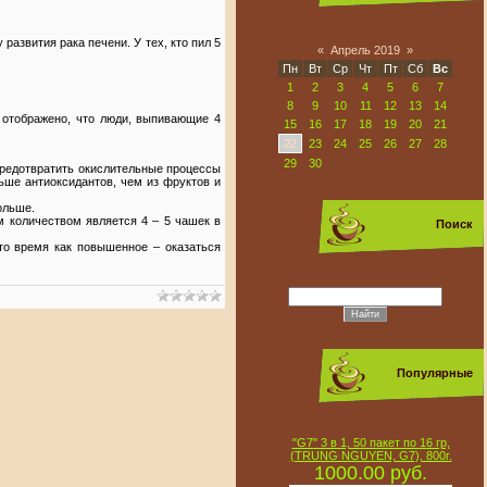
развития рака печени. У тех, кто пил 5
«
Апрель 2019
»
Пн
Вт
Ср
Чт
Пт
Сб
Вс
1
2
3
4
5
6
7
8
9
10
11
12
13
14
 отображено, что люди, выпивающие 4
15
16
17
18
19
20
21
22
23
24
25
26
27
28
29
30
 предотвратить окислительные процессы
ьше антиоксидантов, чем из фруктов и
ольше.
 количеством является 4 – 5 чашек в
Поиск
то время как повышенное – оказаться
Популярные
"G7" 3 в 1, 50 пакет по 16 гр,
(TRUNG NGUYEN, G7), 800г.
1000.00 руб.