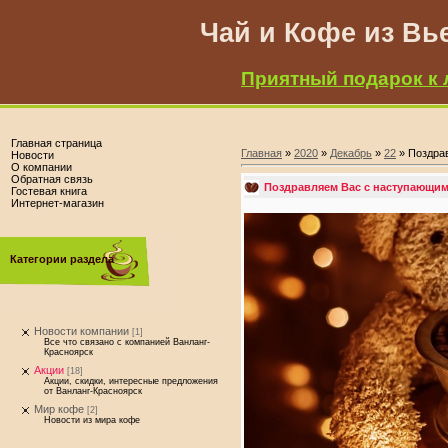
Чай и Кофе из Вь
Приятный подарок к 
Главная страница
Главная
»
2020
»
Декабрь
»
22
» Поздра
Новости
О компании
Обратная связь
Поздравляем Вас с наступающим
Гостевая книга
Интернет-магазин
Категории раздела
Новости компании
[1]
Все что связано с компанией Ванланг-
Красноярск
Акции
[18]
Акции, скидки, интересные предложения
от Ванланг-Красноярск
Мир кофе
[2]
Новости из мира кофе