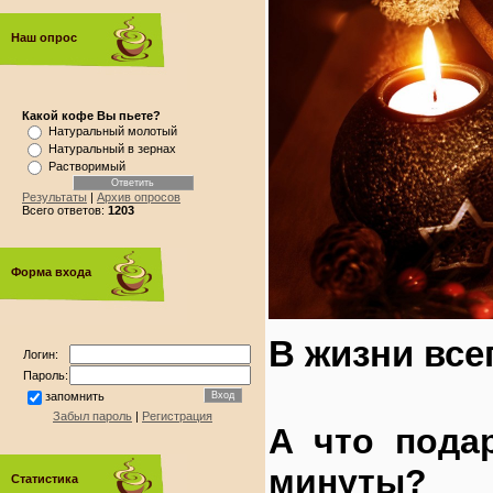
Наш опрос
Какой кофе Вы пьете?
Натуральный молотый
Натуральный в зернах
Растворимый
Результаты
|
Архив опросов
Всего ответов:
1203
Форма входа
В жизни все
Логин:
Пароль:
запомнить
Забыл пароль
|
Регистрация
А что пода
минуты?
Статистика