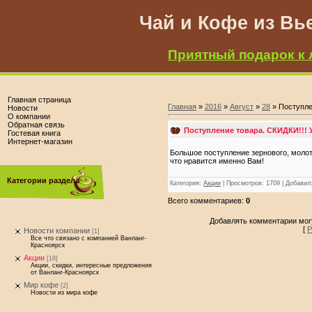
Чай и Кофе из Вь
Приятный подарок к 
Главная страница
Главная
»
2016
»
Август
»
28
» Поступле
Новости
О компании
Обратная связь
Поступление товара. СКИДКИ!!! 
Гостевая книга
Интернет-магазин
Большое поступление зернового, молот
что нравится именно Вам!
Категории раздела
Категория
:
Акции
|
Просмотров
: 1709 |
Добавил
Всего комментариев
:
0
Добавлять комментарии могу
[
Р
Новости компании
[1]
Все что связано с компанией Ванланг-
Красноярск
Акции
[18]
Акции, скидки, интересные предложения
от Ванланг-Красноярск
Мир кофе
[2]
Новости из мира кофе