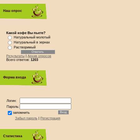
Наш опрос
Какой кофе Вы пьете?
Натуральный молотый
Натуральный в зернах
Растворимый
Результаты
|
Архив опросов
Всего ответов:
1203
Форма входа
Логин:
Пароль:
запомнить
Забыл пароль
|
Регистрация
Статистика