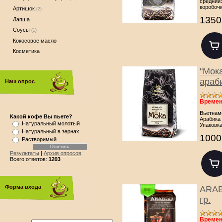
средний
коробоч
Артишок
(2)
1350
Лапша
Соусы
(1)
Кокосовое масло
Косметика
"Мок
араби
Наш опрос
Времен
Вьетнам
Какой кофе Вы пьете?
Арабика 
Натуральный молотый
Упаковк
Натуральный в зернах
1000
Растворимый
Результаты
|
Архив опросов
Всего ответов:
1203
Форма входа
ARAB
гр.
Времен