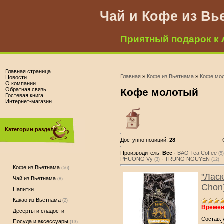
Чай и Кофе из Вь
Приятный подарок к 
Главная страница
Главная
»
Кофе из Вьетнама
»
Кофе мо
Новости
О компании
Обратная связь
Кофе молотый
Гостевая книга
Интернет-магазин
Категории раздела
Доступно позиций
:
28
Производитель:
Все
·
BAO Tea Coffee
(5)
PHUONG Vy
·
TRUNG NGUYEN
(3)
(12)
Кофе из Вьетнама
(56)
"Лас
Чай из Вьетнама
(8)
Chon
Напитки
Какао из Вьетнама
(2)
Времен
Десерты и сладости
Состав:
Посуда и аксессуары
(13)