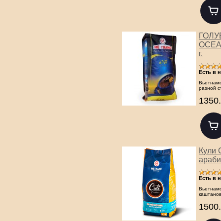
ГОЛУ
OCEAN
г.
Есть в 
Вьетнамс
разной с
1350.
Кули 
арабик
Есть в 
Вьетнамс
каштанов
1500.