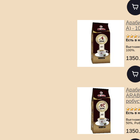
Араби
A) - 1
Есть в 
Вьетнамс
100%.
1350.
Араби
ARABI
робуст
Есть в 
Вьетнамс
50%, Роб
1350.