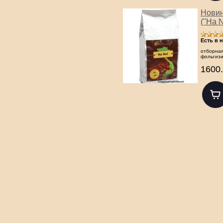
Новин
("Ha N
Есть в 
отборная
фольгизи
1600.