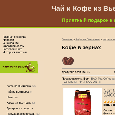
Чай и Кофе из Вь
Приятный подарок к 
Главная страница
Главная
»
Кофе из Вьетнама
»
Кофе в з
Новости
О компании
Обратная связь
Кофе в зернах
Гостевая книга
Интернет-магазин
Категории раздела
Доступно позиций
:
16
Производитель:
Все
·
BAO Tea Coffee
(1)
·
Vanlang
·
ĐẤT SAIGON
(3)
(2)
Кофе из Вьетнама
(56)
"Дат 
Чай из Вьетнама
(8)
SAIGO
Напитки
Какао из Вьетнама
(2)
Есть в 
Десерты и сладости
Состав: р
фольгизи
Посуда и аксессуары
(13)