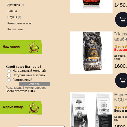
1450.
Артишок
(2)
Лапша
Соусы
(1)
Кокосовое масло
Косметика
"Ласк
араби
Наш опрос
Временн
арабика 
зерен.
1600.
Какой кофе Вы пьете?
Натуральный молотый
Натуральный в зернах
Растворимый
Результаты
|
Архив опросов
Всего ответов:
1203
Espre
NGUYE
Форма входа
Есть в 
Кофе в з
гр.
1500.