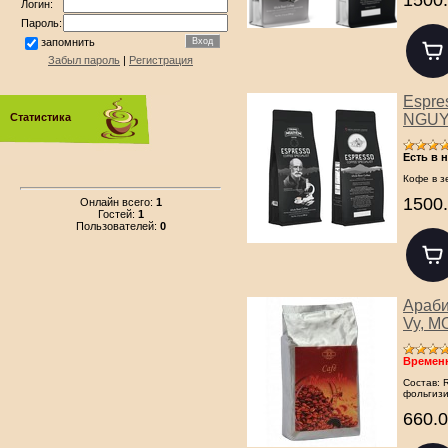
Логин:
Пароль:
запомнить
Забыл пароль
|
Регистрация
Espre
NGUYE
Статистика
Есть в 
Кофе в з
1500.
Онлайн всего:
1
Гостей:
1
Пользователей:
0
Араби
Vy, M
Временн
Состав: 
фольгизи
660.0