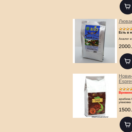
Лювак 
Есть в 
Аналог и
2000.
Новин
Espres
Временн
арабика 
упаковка
1500.