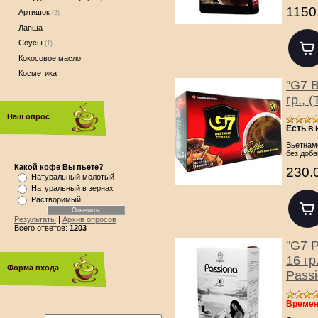
1150
Артишок
(2)
Лапша
Соусы
(1)
Кокосовое масло
Косметика
"G7 B
гр.,
Наш опрос
Есть в
Вьетнам
без доба
Какой кофе Вы пьете?
230.
Натуральный молотый
Натуральный в зернах
Растворимый
Результаты
|
Архив опросов
Всего ответов:
1203
"G7 P
16 г
Форма входа
Passi
Времен