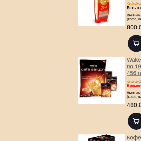
Есть в
Вьетнам
(кофе, с
800.
Wake-
по 19
456 г
Времен
Вьетнам
(кофе, с
480.
Кофе