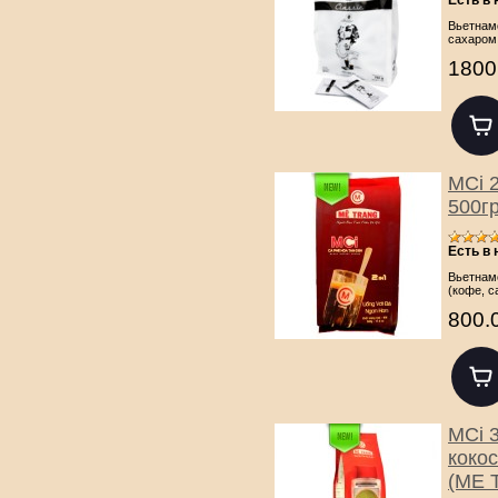
Вьетнам
сахаром (
1800
MСi 2
500г
Есть в
Вьетнам
(кофе, с
800.
MСi 3
кокос
(ME 