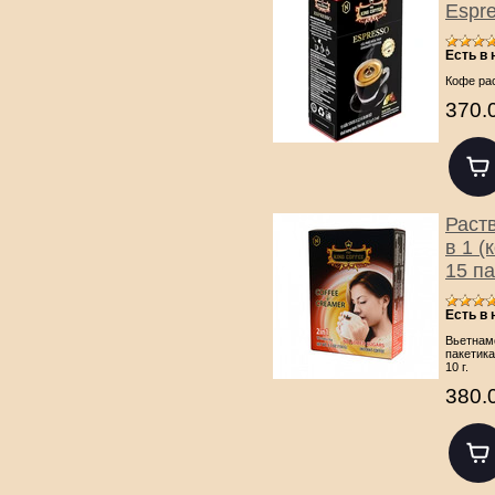
Espre
Есть в
Кофе ра
370.
Раст
в 1 
15 па
Есть в
Вьетнам
пакетика
10 г.
380.