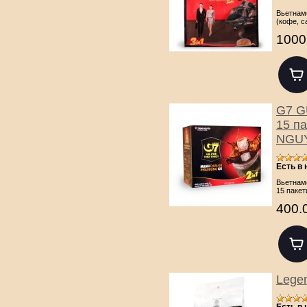
Вьетнам
(кофе, с
1000
G7 G
15 па
NGUY
Есть в
Вьетнам
15 пакет
400.
Legen
Есть в