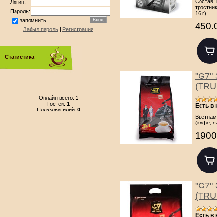
Состав:
Логин:
тростник
Пароль:
16 г).
запомнить
450.
Забыл пароль
|
Регистрация
Статистика
"G7" 
(TRU
Онлайн всего:
1
Гостей:
1
Есть в
Пользователей:
0
Вьетнам
(кофе, с
1900
"G7" 
(TRU
Есть в