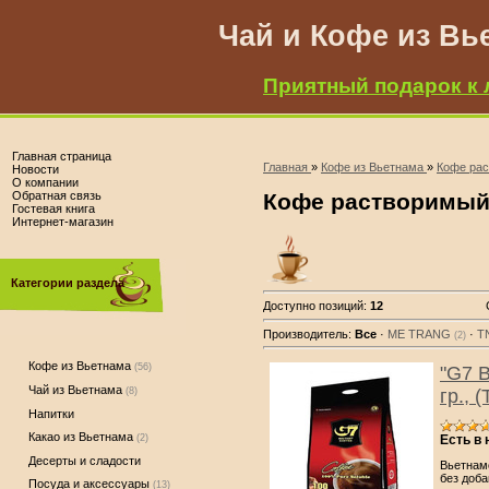
Чай и Кофе из Вь
Приятный подарок к 
Главная страница
Главная
»
Кофе из Вьетнама
»
Кофе ра
Новости
О компании
Обратная связь
Кофе растворимы
Гостевая книга
Интернет-магазин
Категории раздела
Доступно позиций
:
12
Производитель:
Все
·
ME TRANG
·
TN
(2)
Кофе из Вьетнама
(56)
"G7 B
Чай из Вьетнама
гр.,
(8)
Напитки
Какао из Вьетнама
Есть в
(2)
Десерты и сладости
Вьетнам
без доба
Посуда и аксессуары
(13)