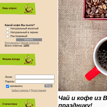
Наш опрос
Какой кофе Вы пьете?
Натуральный молотый
Натуральный в зернах
Растворимый
Результаты
|
Архив опросов
Всего ответов:
1203
Форма входа
Логин:
Пароль:
запомнить
Забыл пароль
|
Регистрация
Чай и кофе из
празднику!
Статистика