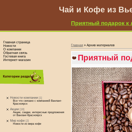
Чай и Кофе из Вь
Приятный подарок к 
Главная страница
Главная
»
Архив материалов
Новости
О компании
Обратная связь
Приятный по
Гостевая книга
Интернет-магазин
Категории раздела
Новости компании
[1]
Все что связано с компанией Ванланг-
Красноярск
Акции
[18]
Акции, скидки, интересные предложения
от Ванланг-Красноярск
Мир кофе
[2]
Новости из мира кофе