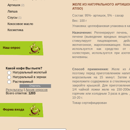
ЖЕЛЕ ИЗ НАТУРАЛЬНОГО АРТИШОК
Артишок
(2)
ATISO)
Лапша
Состав: 95%- артишок, 5% - сахар
Соусы
(1)
Вес: 100 г
Кокосовое масло
Упаковка: целлофановая упаковка в к
Косметика
Назначение:
Регенерирует печень, 
печени (выведение вредных веществ
стимулирует пищеварение, дейс
желчегонное, жаропонижающее. Кожа
Наш опрос
используется как средство от 
холестерин, используется при азот
мочевины.
Какой кофе Вы пьете?
Способ применения:
Желе из Ар
Натуральный молотый
поэтому перед приготовлением напит
Натуральный в зернах
морозильник на 15 минут. Затем 
переложите содержимое в стеклянную 
Растворимый
закройте крышкой. Для приготовлени
1/4 чайной ложки желе на 150-200
Результаты
|
Архив опросов
Всего ответов:
1203
горячим или холодным 3 раза в день ,
10-20 г.
Товар сертифицирован
Форма входа