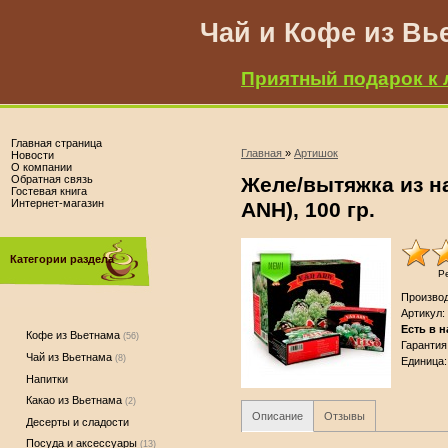
Чай и Кофе из Вь
Приятный подарок к 
Главная страница
Главная
»
Артишок
Новости
О компании
Обратная связь
Желе/вытяжка из н
Гостевая книга
Интернет-магазин
ANH), 100 гр.
Категории раздела
Р
Произво
Артикул
:
Есть в 
Кофе из Вьетнама
(56)
Гарантия
Чай из Вьетнама
(8)
Единица
:
Напитки
Какао из Вьетнама
(2)
Описание
Отзывы
Десерты и сладости
Посуда и аксессуары
(13)