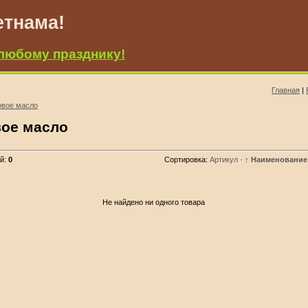
етнама!
любому празднику!
Главная
|
овое масло
вое масло
ий
:
0
Сортировка:
Артикул
·
↑ Наименование
Не найдено ни одного товара