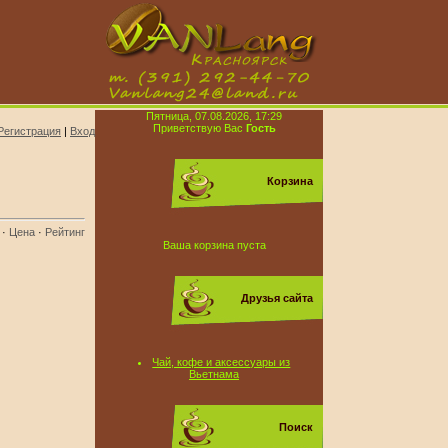
Пятница, 07.08.2026, 17:29
Приветствую Вас
Гость
Регистрация
|
Вход
Корзина
·
Цена
·
Рейтинг
Ваша корзина пуста
Друзья сайта
Чай, кофе и аксессуары из
Вьетнама
Поиск