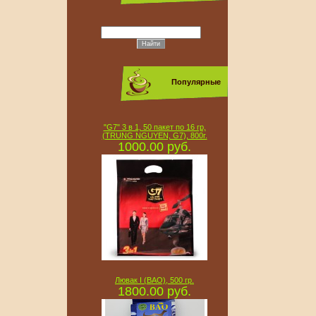
Популярные
"G7" 3 в 1, 50 пакет по 16 гр,
(TRUNG NGUYEN, G7), 800г.
1000.00 руб.
Лювак I (BAO), 500 гр.
1800.00 руб.